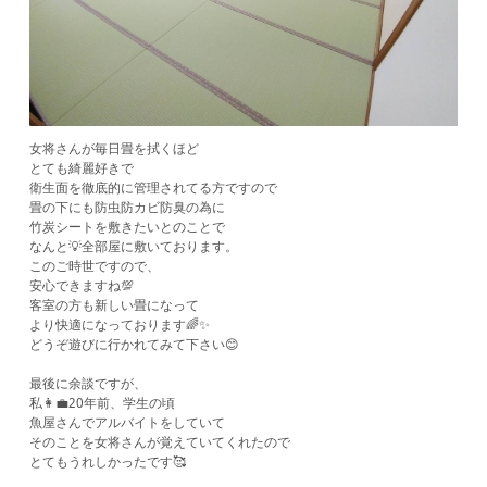
女将さんが毎日畳を拭くほど
とても綺麗好きで
衛生面を徹底的に管理されてる方ですので
畳の下にも防虫防カビ防臭の為に
竹炭シートを敷きたいとのことで
なんと💡全部屋に敷いております。
このご時世ですので、
安心できますね💯
客室の方も新しい畳になって
より快適になっております🌈✨
どうぞ遊びに行かれてみて下さい😊
最後に余談ですが、
私👩‍💼20年前、学生の頃
魚屋さんでアルバイトをしていて
そのことを女将さんが覚えていてくれたので
とてもうれしかったです🥰