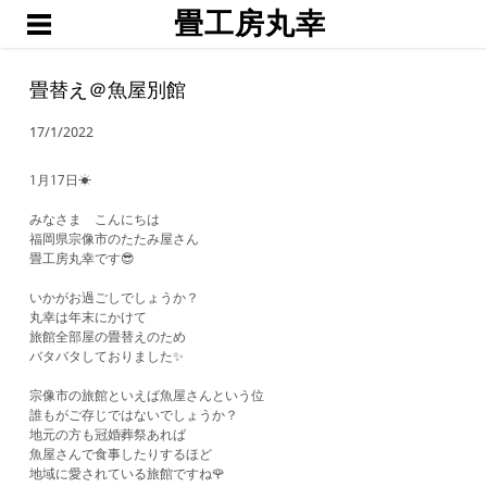
畳工房丸幸
ホーム
職人渕上
畳替え＠魚屋別館
たたみ
17/1/2022
琉球畳・置き畳
襖・網戸・障子
1月17日☀
ブログ
みなさま こんにちは
福岡県宗像市のたたみ屋さん
お問い合わせ・お見積予約
畳工房丸幸です😎
いかがお過ごしでしょうか？
丸幸は年末にかけて
旅館全部屋の畳替えのため
バタバタしておりました✨
宗像市の旅館といえば魚屋さんという位
誰もがご存じではないでしょうか？
地元の方も冠婚葬祭あれば
魚屋さんで食事したりするほど
地域に愛されている旅館ですね🌹