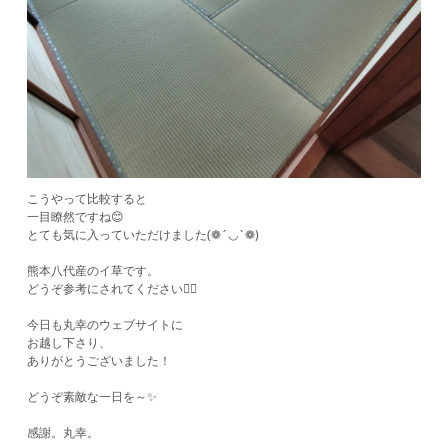
こうやって比較すると
一目瞭然ですね😊
とても気に入っていただけました(❁´◡`❁)
熊本八代産のイ草です。
どうぞ参考にされてください🙋‍♂️
今日も丸幸のウェブサイトに
お越し下さり、
ありがとうございました！
どうぞ素敵な一日を～✨
感謝。丸幸。