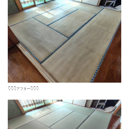
👇👇👇アフター👇👇👇