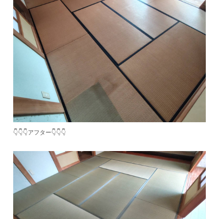
👇👇👇アフター👇👇👇