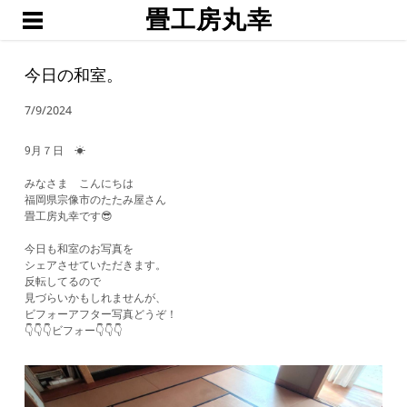
畳工房丸幸
ホーム
職人渕上
今日の和室。
たたみ
7/9/2024
琉球畳・置き畳
襖・網戸・障子
9月７日 ☀
ブログ
みなさま こんにちは
福岡県宗像市のたたみ屋さん
お問い合わせ・お見積予約
畳工房丸幸です😎
今日も和室のお写真を
シェアさせていただきます。
反転してるので
見づらいかもしれませんが、
ビフォーアフター写真どうぞ！
👇👇👇ビフォー👇👇👇