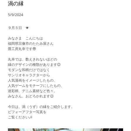
渦の縁
5/9/2024
９月５日 ☀
みなさま こんにちは
福岡県宗像市のたたみ屋さん
畳工房丸幸です😎
丸幸では、数えきれないほどの
縁のデザインの種類があります😊
モダンな和柄だけではなく
サンリオキャラクターから
人気漫画をイメージしたもの、
人気ゲームをモチーフにしたもの、
迷彩柄、デニム素材など色々。
みなさん、おどろかれます😉
今日は、渦（うず）の縁をご紹介します。
ビフォーアフター写真を
​ご覧ください🎶