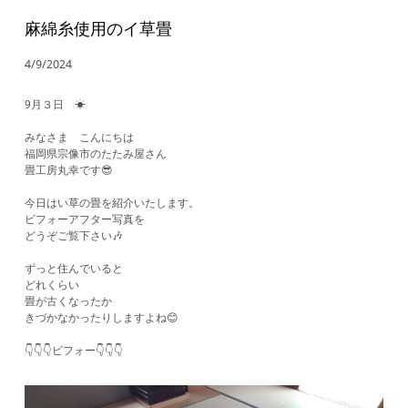
麻綿糸使用のイ草畳
4/9/2024
9月３日 ☀
みなさま こんにちは
福岡県宗像市のたたみ屋さん
畳工房丸幸です😎
今日はい草の畳を紹介いたします。
ビフォーアフター写真を
どうぞご覧下さい🎶
ずっと住んでいると
どれくらい
畳が古くなったか
きづかなかったりしますよね😊
👇👇👇ビフォー👇👇👇