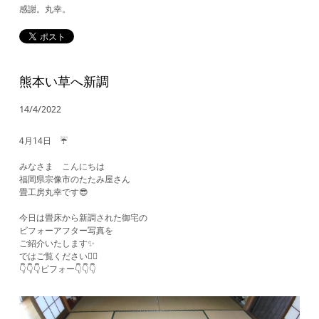
感謝。丸幸。
熊本い草へ新調
14/4/2022
4月14日 ☔
みなさま こんにちは
福岡県宗像市のたたみ屋さん
畳工房丸幸です😎
今日は畳床から新調された御宅の
ビフォーアフター写真を
ご紹介いたします✨
ではご覧ください💁‍♀️
​👇👇👇ビフォー👇👇👇