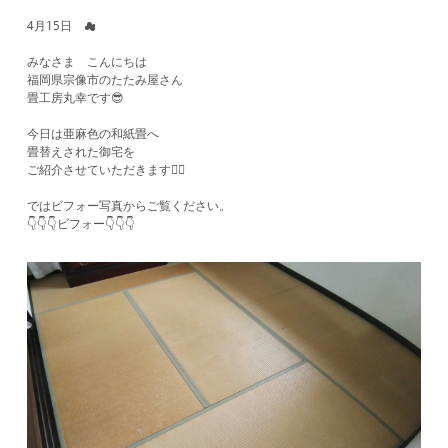
4月15日 ☁
みなさま こんにちは
福岡県宗像市のたたみ屋さん
畳工房丸幸です😎
今日は亜麻色の和紙畳へ
畳替えされた御宅を
ご紹介させていただきます💁‍♀️
ではビフォー写真からご覧ください。
​👇👇👇ビフォー👇👇👇