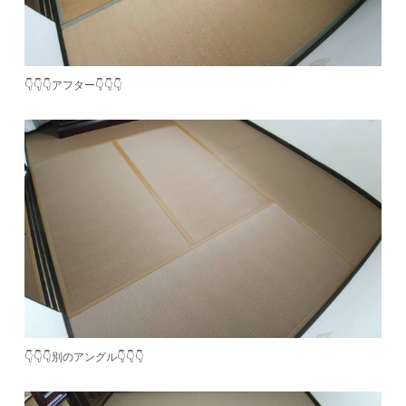
👇👇👇アフター👇👇👇
👇👇👇別のアングル👇👇👇