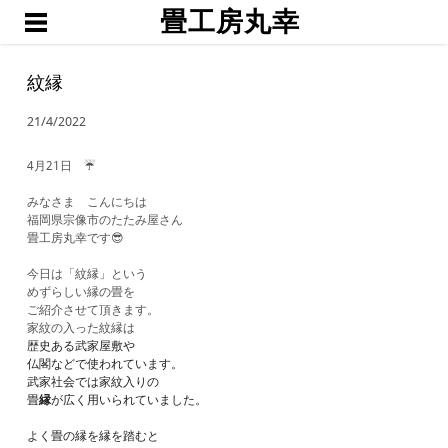
畳工房丸幸
ホーム
職人渕上
紋縁
たたみ
21/4/2022
琉球畳・置き畳
襖・網戸・障子
4月21日 ☔
ブログ
みなさま こんにちは
福岡県宗像市のたたみ屋さん
お問い合わせ・お見積予約
畳工房丸幸です😎
今日は「紋縁」という
めずらしい縁の畳を
ご紹介させて頂きます。
家紋の入った紋縁は
歴史ある武家屋敷や
仏閣などで使われています。
武家社会では家紋入りの
畳
縁
が広く用いられていました。
よく畳の縁を縁を踏むと