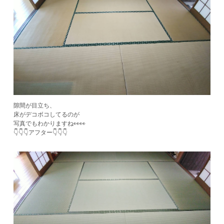
隙間が目立ち、
床がデコボコしてるのが
写真でもわかりますね👀👀
👇👇👇アフター👇👇👇