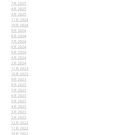
7月 2025
4月 2025
3月 2025
11月 2024
10月 2024
9月 2024
8月 2024
7月 2024
6月 2024
5月 2024
4月 2024
2月 2024
11月 2023
10月 2023
9月 2023
8月 2023
7月 2023
6月 2023
5月 2023
4月 2023
3月 2023
2月 2023
12月 2022
11月 2022
10月 2022