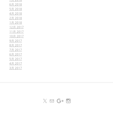
6月 2018
5月 2018
4月 2018
2月 2018
1月 2018
12月 2017
11月 2017
10月 2017
9月 2017
8月 2017
7月 2017
6月 2017
5月 2017
4月 2017
3月 2017