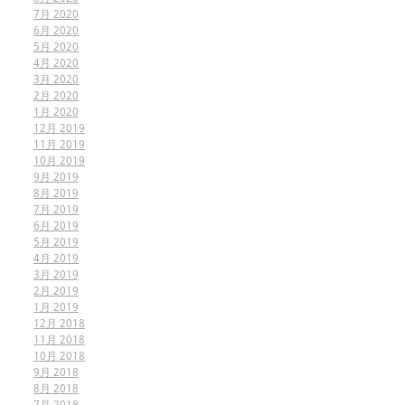
7月 2020
6月 2020
5月 2020
4月 2020
3月 2020
2月 2020
1月 2020
12月 2019
11月 2019
10月 2019
9月 2019
8月 2019
7月 2019
6月 2019
5月 2019
4月 2019
3月 2019
2月 2019
1月 2019
12月 2018
11月 2018
10月 2018
9月 2018
8月 2018
7月 2018