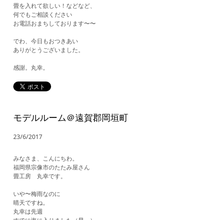
畳を入れて欲しい！などなど、
何でもご相談ください
お電話おまちしております〜〜
でわ、今日もおつきあい
ありがとうございました。
​感謝。丸幸。
モデルルーム＠遠賀郡岡垣町
23/6/2017
みなさま、こんにちわ。
福岡県宗像市のたたみ屋さん
畳工房 丸幸です。
いや〜梅雨なのに
晴天ですね。
丸幸は先週