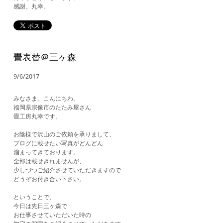
​感謝。丸幸。
畳表替＠三ヶ森
9/6/2017
みなさま。こんにちわ。
福岡県宗像市のたたみ屋さん
畳工房丸幸です。
お陰様で沢山のご依頼を承りまして、
ブログに載せたい写真がどんどん
溜まってきております。
全部は載せきれませんが、
少しづつご紹介させていただきますので
どうぞお付き合い下さい。
​ということで、
今日は先日三ヶ森で
お仕事させていただいた時の