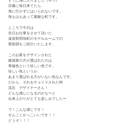
すでに海に入りました（早っ）
宗像に毎日来てたら、
海に行かずにはいられないです。
海も山もあって素敵な町です。
ところで今日は
先日お仕事をさせて頂いた
​遠賀郡岡垣町のモデルルームでの
畳新調をご紹介いたします。
このお家をデザインされた
建築家の方が選ばれたのは
青磁色という珍しい色です。
珍しい色というか、
あまり選ばれる方がいない色なんです。
だから、それをチョイスされた時
流石 デザイナーさん！
どんな感じになるのかな〜と
出来上がりがとても楽しみでした〜
で！こんな感じです！
​すんごくかっこいいです！！
どうぞ！！！