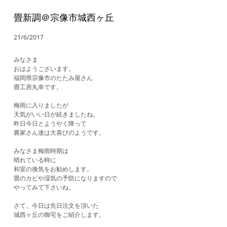
畳新調＠宗像市城西ヶ丘
21/6/2017
みなさま
おはようございます。
福岡県宗像市のたたみ屋さん
畳工房丸幸です。
梅雨に入りましたが
天気がいい日が続きましたね。
昨日今日とようやく降って
農家さん達は大喜びのようです。
みなさま梅雨時期は
晴れている時に
和室の換気をお勧めします。
畳のカビや湿気の予防になりますので
やってみて下さいね。
さて、今日は先日注文を頂いた
城西ヶ丘の御宅をご紹介します。