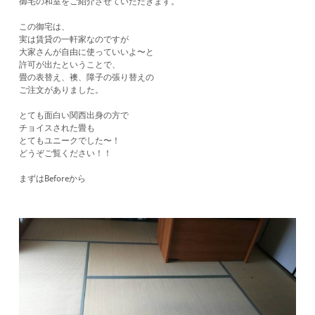
御宅の和室をご紹介させていただきます。
この御宅は、
実は賃貸の一軒家なのですが
大家さんが自由に使っていいよ〜と
許可が出たということで、
畳の表替え、襖、障子の張り替えの
ご注文がありました。
とても面白い関西出身の方で
チョイスされた畳も
とてもユニークでした〜！
どうぞご覧ください！！
​まずはBeforeから