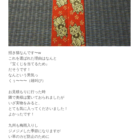
招き猫なんです〜w
これを選ばれた理由はなんと
『宝くじを当てるため』
だそうです！
なんという男気っ
くぅ〜〜〜（雄叫び）
お見積もりに行った時
隣で奥様は驚いておられましたが
いざ実物をみると、
とても気に入ってくださいました！
よかったです！
九州も梅雨入りし
ジメジメした季節になりますが
い草のカビ防止のために