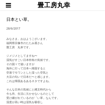
畳工房丸幸
ホーム
職人渕上
日本とい草。
たたみ
28/6/2017
琉球畳・置き畳
襖・網戸・障子
みなさま。おはようございます。
福岡県宗像市のたたみ屋さん
ブログ
畳工房 丸幸です。
お問い合わせ・お見積予約
ジメジメとしてますね〜
湿気がすごい日本特有の気候です。
その国々で違いますが
海外に行って日本へ帰国すると
空港でモワンとした湿った空気と
大豆の匂いで日本だ〜と感じます。
これは帰国あるあるネタですよね。
​そんな日本の気候にと縄文時代から
今も尚、生活に欠かせないものとして
受け継がれているのが「い草」なんです。
湿度が高い時は湿気を吸収し