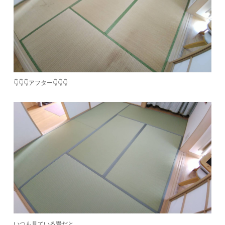
👇👇👇アフター👇👇👇
いつも見ている畳だと