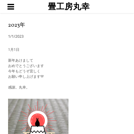
畳工房丸幸
ホーム
職人渕上
2023年
たたみ
1/1/2023
琉球畳・置き畳
襖・網戸・障子
1月1日
ブログ
新年あけまして
おめでとうございます
お問い合わせ・お見積予約
今年もどうぞ宜しく
お願い申し上げます🎌
感謝。丸幸。