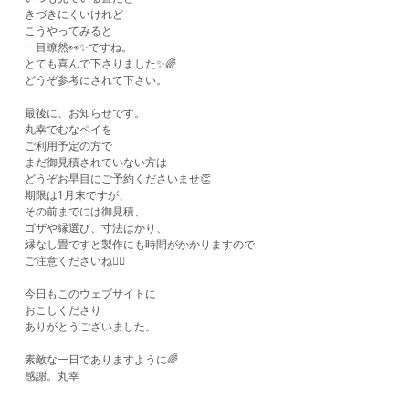
きづきにくいけれど
こうやってみると
一目瞭然👀✨ですね。
とても喜んで下さりました✨🌈
どうぞ参考にされて下さい。
最後に、お知らせです。
丸幸でむなペイを
ご利用予定の方で
まだ御見積されていない方は
どうぞお早目にご予約くださいませ👏
期限は1月末ですが、
その前までには御見積、
ゴザや縁選び、寸法はかり、
縁なし畳ですと製作にも時間がかかりますので
ご注意くださいね🙋‍♂️
今日もこのウェブサイトに
おこしくださり
ありがとうございました。
素敵な一日でありますように🌈
感謝。丸幸