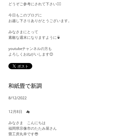
どうぞご参考にされて下さい💁‍♂️
今日もこのブログに
お越し下さりありがとうございます。
みなさまにとって
素敵な週末になりますように🍵
youtubeチャンネルの方も
よろしくおねがいします😊
和紙畳で新調
8/12/2022
12月8日 ☁
​みなさま こんにちは
福岡県宗像市のたたみ屋さん
畳工房丸幸です😎