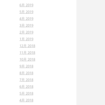
6月 2019
5月 2019
4月 2019
3月 2019
2月 2019
1月 2019
12月 2018
11月 2018
10月 2018
9月 2018
8月 2018
7月 2018
6月 2018
5月 2018
4月 2018