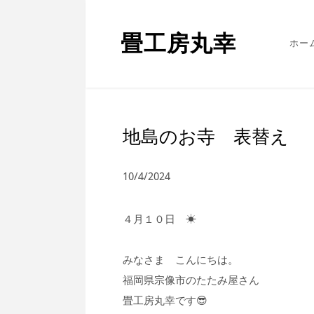
畳工房丸幸
ホー
地島のお寺 表替え
10/4/2024
４月１０日 ☀
みなさま こんにちは。
福岡県宗像市のたたみ屋さん
畳工房丸幸です😎