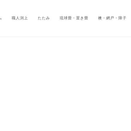
ム
職人渕上
たたみ
琉球畳・置き畳
襖・網戸・障子