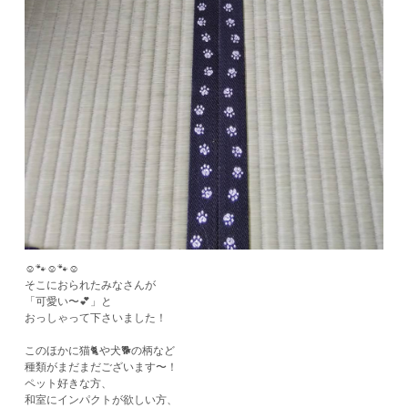
☺️🐾☺️🐾☺️
そこにおられたみなさんが
「可愛い〜💕」と
おっしゃって下さいました！
このほかに猫🐈や犬🐕の柄など
種類がまだまだございます〜！
ペット好きな方、
和室にインパクトが欲しい方、