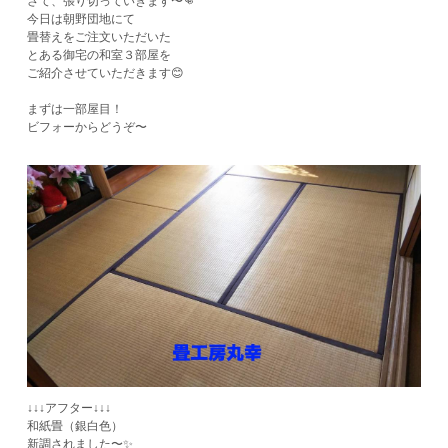
さて、張り切っていきます〜👊
今日は朝野団地にて
畳替えをご注文いただいた
とある御宅の和室３部屋を
ご紹介させていただきます😊
まずは一部屋目！
ビフォーからどうぞ〜
↓↓↓アフター↓↓↓
​和紙畳（銀白色）
​新調されました〜✨