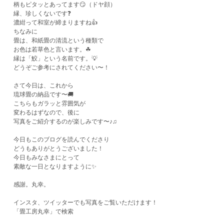
柄もピタッとあってます😏（ドヤ顔）
縁、珍しくないです❓
濃紺って和室が締まりますね👍
ちなみに
畳は、和紙畳の清流という種類で
お色は若草色と言います。☘
縁は「鮫」という名前です。💡
どうぞご参考にされてください〜！
さて今日は、これから
琉球畳の納品です〜🚚
こちらもガラッと雰囲気が
変わるはずなので、後に
写真をご紹介するのが楽しみです〜♪♫
今日もこのブログを読んでくださり
​どうもありがとうございました！
今日もみなさまにとって
素敵な一日となりますように✨
​感謝。丸幸。
インスタ、ツイッターでも写真をご覧いただけます！
「畳工房丸幸」で検索