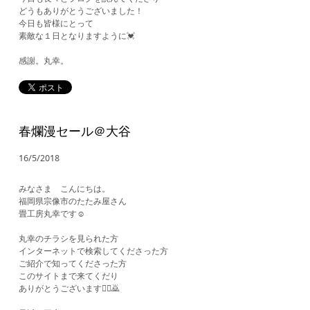
どうもありがとうございました！
今日も皆様にとって
素敵な１日となりますように💓
感謝。丸幸。
春爛漫セール＠大谷
16/5/2018
みなさま こんにちは。
福岡県宗像市のたたみ屋さん
畳工房丸幸です☺️
丸幸のチラシを見られた方
インターネットで検索してくださった方
ご紹介で知ってくださった方
このサイトまで来てくだり
ありがとうございます🙇‍♀️🙇