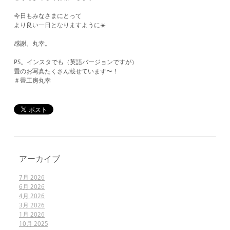
今日もみなさまにとって
より良い一日となりますように☀️
感謝。丸幸。
PS。インスタでも（英語バージョンですが）
畳のお写真たくさん載せています〜！
​＃畳工房丸幸
アーカイブ
7月 2026
6月 2026
4月 2026
3月 2026
1月 2026
10月 2025