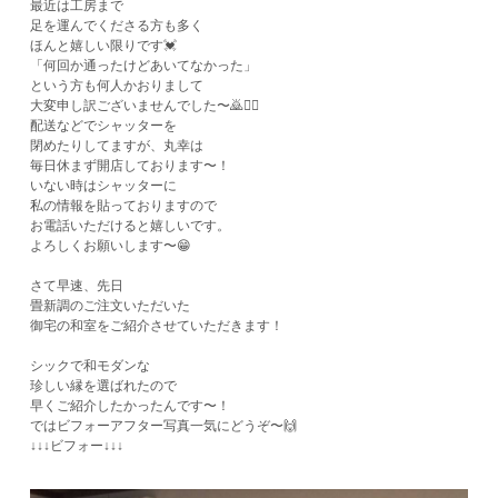
最近は工房まで
足を運んでくださる方も多く
ほんと嬉しい限りです💓
「何回か通ったけどあいてなかった」
という方も何人かおりまして
大変申し訳ございませんでした〜🙇🙇‍♀️
配送などでシャッターを
閉めたりしてますが、丸幸は
毎日休まず開店しております〜！
いない時はシャッターに
私の情報を貼っておりますので
お電話いただけると嬉しいです。
よろしくお願いします〜😁
さて早速、先日
畳新調のご注文いただいた
御宅の和室をご紹介させていただきます！
シックで和モダンな
珍しい縁を選ばれたので
早くご紹介したかったんです〜！
ではビフォーアフター写真一気にどうぞ〜🙌
↓↓↓ビフォー↓↓↓