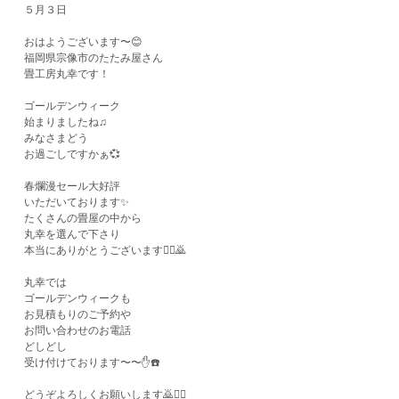
５月３日
おはようございます〜😊
福岡県宗像市のたたみ屋さん
畳工房丸幸です！
ゴールデンウィーク
始まりましたね♫
みなさまどう
お過ごしですかぁ💞
春爛漫セール大好評
いただいております✨
たくさんの畳屋の中から
丸幸を選んで下さり
本当にありがとうございます🙇‍♀️🙇
丸幸では
ゴールデンウィークも
お見積もりのご予約や
お問い合わせのお電話
どしどし
受け付けております〜〜✋☎️
どうぞよろしくお願いします🙇🙇‍♀️