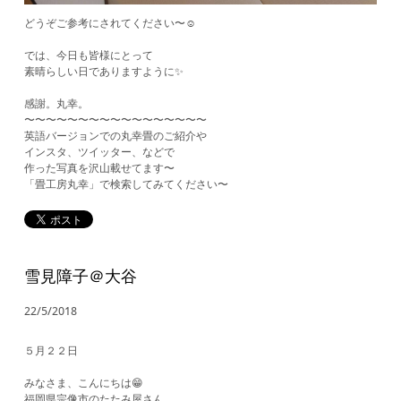
どうぞご参考にされてください〜☺️
では、今日も皆様にとって
素晴らしい日でありますように✨
感謝。丸幸。
〜〜〜〜〜〜〜〜〜〜〜〜〜〜〜〜〜
英語バージョンでの丸幸畳のご紹介や
インスタ、ツイッター、などで
作った写真を沢山載せてます〜
​「畳工房丸幸」で検索してみてください〜
雪見障子＠大谷
22/5/2018
５月２２日
みなさま、こんにちは😁
福岡県宗像市のたたみ屋さん