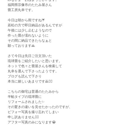
福岡県宗像市のたたみ屋さん
畳工房丸幸です。
今日は朝から雨ですね☔️
若松の方で即日納品があるんですが
午後には少し止むようなので
作った畳が濡れないように
その間に納品できたらなぁと
願っております🙏
さて今日は先日ご注文頂いた
琉球畳をご紹介したいと思います。
ネットで色々と畳屋さんを検索して
丸幸を選んで下さったようです。
ブログも読んで下さり
本当に嬉しいあまりです🙇🙇‍♀️
こちらの御宅は普通のたたみから
半帖タイプの琉球畳に
リフォームされました✨
その驚きの違いを見せたかったのですが、
ビフォー写真を撮り忘れてしまい
申し訳ありません🙇‍♀️
アフター写真のみになります😭