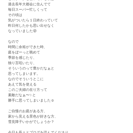
過去長年大都会に住んでて
毎日スーパー忙しくって
その頃は
気がついたら１日終わっていて
昨日何したかも思い出せなく
なっていました😵
なので
時間に余裕ができた時、
庭をぼーっと眺めて
季節を感じたり、
独り言呟いたり、
そういうのって豊かだなぁと
思ってしまいます。
なのでそういうとこに
あえて気を使える
このご夫婦の在り方って
素敵だなぁ〜✨と
​勝手に思ってしまいました☺️
ご自慢のお庭がある方、
家から見える景色が好きな方、
雪見障子いかがでしょうか？
今日も長々とブログを読んでくださり