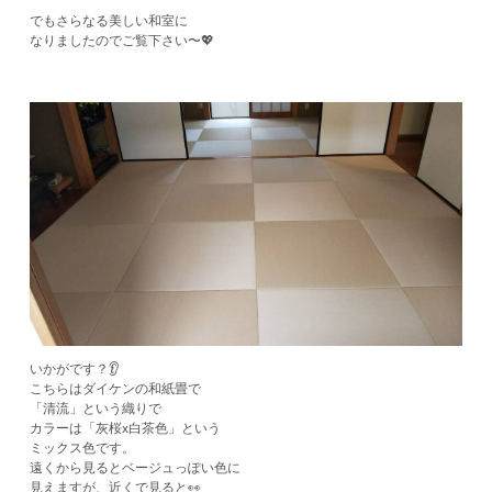
でもさらなる美しい和室に
なりましたのでご覧下さい〜💖
いかがです？👂
こちらはダイケンの和紙畳で
「清流」という織りで
カラーは「灰桜x白茶色」という
​ミックス色です。
​遠くから見るとベージュっぽい色に
見えますが、近くで見ると👀