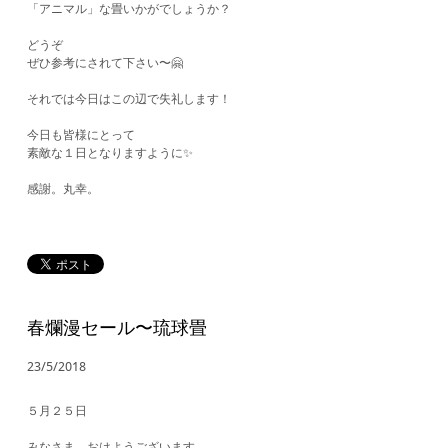
「アニマル」な畳いかがでしょうか？
​どうぞ
ぜひ参考にされて下さい〜🤗
それでは今日はこの辺で失礼します！
今日も皆様にとって
素敵な１日となりますように✨
感謝。丸幸。
春爛漫セール〜琉球畳
23/5/2018
５月２５日
みなさま おはようございます。