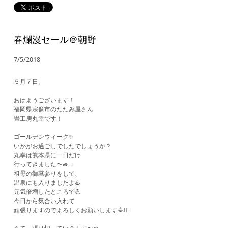
春爛漫セール＠朝野
7/5/2018
５月７日。
おはようございます！
福岡県宗像市のたたみ屋さん
畳工房丸幸です！
ゴールデンウィーク✨
いかがお過ごしでしたでしょうか？
丸幸は熊本県に一日だけ
行ってきました〜🚙＝
祖母の御墓参りをして、
温泉にも入りましたよ♨️
元気倍増したところで💪
今日から気合い入れて
頑張りますのでよろしくお願いします🙇🙇‍♀️