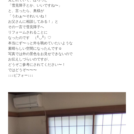
「雪見障子とか、いいですね〜」
と、言ったら、奥様が
「うわぁ〜それいいね！
お父さんに相談してみる！」と
その一言で雪見障子へ
リフォームされることに
なったのです （╹◡╹）♡
本当にず〜っと外を眺めていたいような
素晴らしい空間になったんです☺️
写真では外の景色をお見せできないので
お伝えしづらいのですが、
どうぞご参考にされてください〜！
ではどうぞ〜〜〜
↓↓↓ビフォー↓↓↓