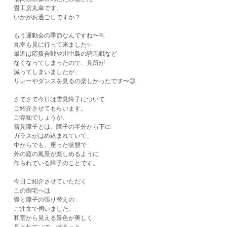
畳工房丸幸です。
いかがお過ごしですか？
もう運動会の季節なんですね〜🏃
丸幸も見に行って来ました✨
最近は応援合戦や川中島の騎馬戦など
なくなってしまったので、見所が
減ってしまいましたが、
リレーやダンスを見るの楽しかったです〜😊
さてさて今日は雪見障子について
ご紹介させてもらいます。
ご存知でしょうが、
雪見障子とは、障子の半分から下に
ガラスがはめ込まれていて、
中からでも、座った状態で
外の庭の風景が楽しめるように
作られている障子のことです。
今日ご紹介させていただく
この御宅へは
畳と障子の張り替えの
ご注文で伺いました。
和室から見える景色が美しく
見とれていて、ぽろっと