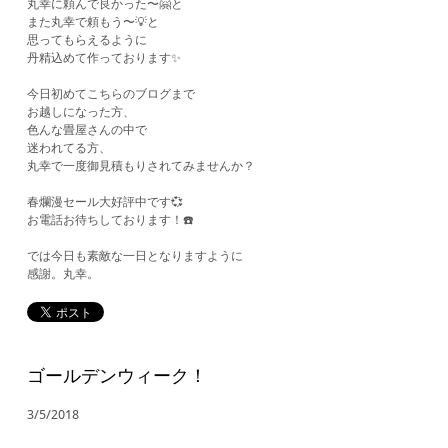
丸幸に頼んで良かった〜🤗と
また丸幸で頼もう〜💡と
思ってもらえるように
丹精込めて作っております✨
今日初めてこちらのブログまで
お越しになった方、
色んな畳屋さんの中で
迷われてる方、
丸幸で一度御見積もりされてみませんか？
春爛漫セール大好評中です💞
お電話お待ちしております！☎️
では今日も素敵な一日となりますように
​感謝。丸幸。
ゴールデンウィーク！
3/5/2018