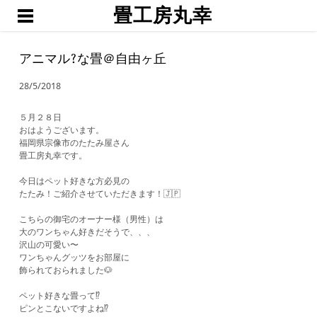
畳工房丸幸
ホーム
職人渕上
アニマル?な畳＠自由ヶ丘
たたみ
28/5/2018
琉球畳・置き畳
襖・網戸・障子
５月２８日
​おはようございます。
ブログ
福岡県宗像市のたたみ屋さん
畳工房丸幸です。
お問い合わせ・お見積予約
今日はペット好きな方必見の
たたみ！ご紹介させていただきます！🇯🇵
こちらの御宅のオーナー様（男性）は
大のワンちゃん好きだそうで、、、
沢山の可愛い〜
ワンちゃんグッツをお部屋に
飾られておられました🐶
ペット好きな畳って⁉️
ピンとこないですよね⁉️