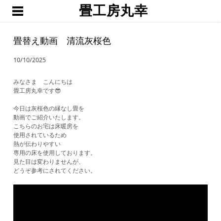
畳工房丸幸
ホーム
職人渕上
畳替え動画 清流灰桜色
たたみ
10/10/2025
琉球畳・置き畳
襖・網戸・障子
みなさま こんにちは
畳工房丸幸です😎
ブログ
今日は灰桜色の縁なし畳を
お問い合わせ・お見積予約
動画でご紹介いたします。
こちらのお宅は床暖房を
使用されているため
熱が伝わりやすい
専用の床を使用しております。
見た目は変わりませんが、
どうぞ参考にされてください。