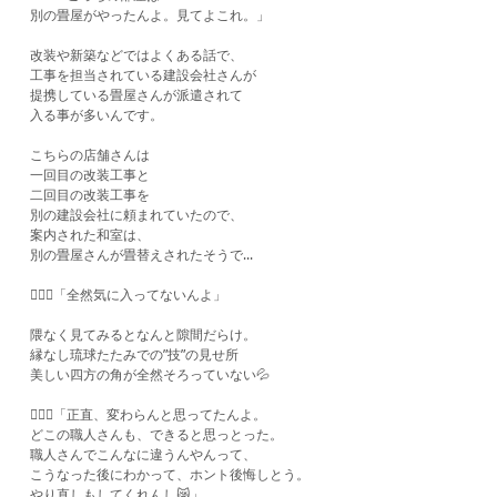
別の畳屋がやったんよ。見てよこれ。」
改装や新築などではよくある話で、
工事を担当されている建設会社さんが
提携している畳屋さんが派遣されて
入る事が多いんです。
こちらの店舗さんは
一回目の改装工事と
二回目の改装工事を
別の建設会社に頼まれていたので、
案内された和室は、
別の畳屋さんが畳替えされたそうで...
🙍🏻‍♀️「全然気に入ってないんよ」
隈なく見てみるとなんと隙間だらけ。
縁なし琉球たたみでの”技”の見せ所
美しい四方の角が全然そろっていない💦
🙍🏻‍♀️「正直、変わらんと思ってたんよ。
どこの職人さんも、できると思っとった。
職人さんでこんなに違うんやんって、
こうなった後にわかって、ホント後悔しとう。
やり直しもしてくれんし😿」