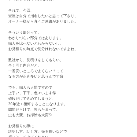
それで、今回、
畳屋は自分で指名したいと思って下さり、
オーナー様から直々ご連絡がありました。
そういう部分って、
わかりづらい部分ではあります。
職人を比べないとわからないし、
お見積りの時点で見分けれないですよね。
数社から、見積りをしてもらい、
全く同じ内容だと、
一番安いところでよくない？って
なる方が正直多いと思うんです😅
でも、職人も人間ですので
上手い、下手、色々います🥲
値段だけできめてしまうと、
20年近く後悔することになります。
隙間だらけで、埃もたまって、
虫も大変、お掃除も大変💦
お見積りの際に
説明し方、話し方、振る舞いなどで
感じとってみてください。