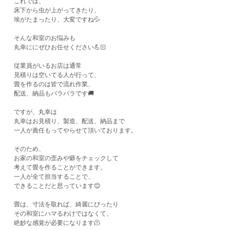
これでは、
床下から虫が上がってきたり、
埃がたまったり、大変ですね💦
そんな和室のお悩みも
丸幸ににぜひお任せください💪🏻
従業員がいるお店は通常
見積りは空いてる人が行って、
畳を作るのは皆で流れ作業、
配送、納品もバラバラです🚚
ですが、丸幸は
丸幸はお見積り、製造、配送、納品まで
一人が責任もってやらせて頂いております。
そのため、
お家の和室の歪みや癖をチェックして
考えて畳を作ることができます。
一人が全て担当することで、
できることだと思っています😊
畳は、寸法を取れば、綺麗にぴったり
その和室にハマるわけではなくて、
絶妙な感覚が必要になります🫠