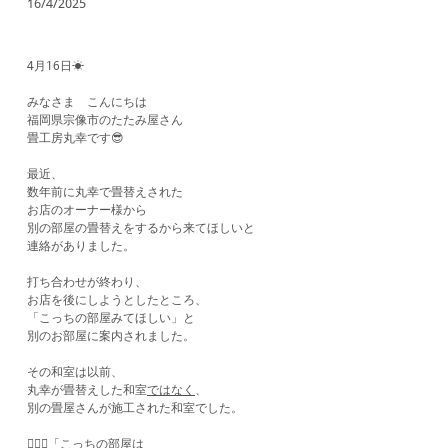
16/4/2025
4月16日☀
みなさま こんにちは
福岡県宗像市のたたみ屋さん
畳工房丸幸です😎
最近、
数年前に丸幸で畳替えされた
お店のオーナー様から
別の部屋の畳替えをするから来てほしいと
連絡がありました。
打ち合わせが終わり、
お店を後にしようとしたところ、
「こっちの部屋みてほしい」と
別のお部屋に案内されました。
その和室は以前、
丸幸が畳替えした和室
ではなく
、
別の畳屋さんが施工された和室でした。
🙍🏻‍♀️「こっちの部屋は