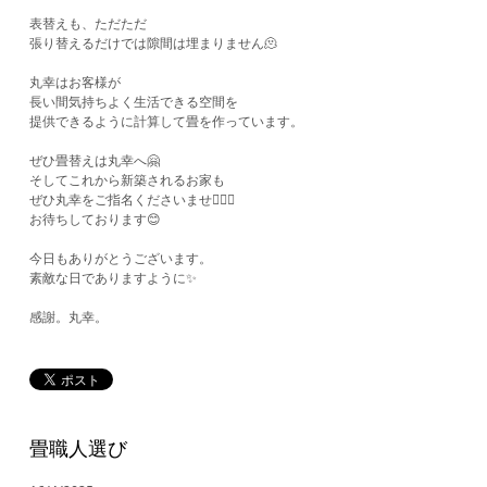
表替えも、ただただ
張り替えるだけでは隙間は埋まりません🫠
丸幸はお客様が
長い間気持ちよく生活できる空間を
提供できるように計算して畳を作っています。
ぜひ畳替えは丸幸へ🤗
そしてこれから新築されるお家も
ぜひ丸幸をご指名くださいませ💁🏻‍♂️
お待ちしております😊
今日もありがとうございます。
素敵な日でありますように✨
感謝。丸幸。
畳職人選び