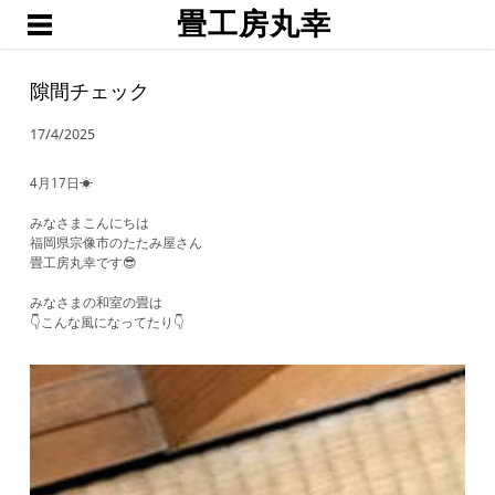
畳工房丸幸
ホーム
職人渕上
隙間チェック
たたみ
17/4/2025
琉球畳・置き畳
襖・網戸・障子
4月17日☀
ブログ
みなさまこんにちは
福岡県宗像市のたたみ屋さん
お問い合わせ・お見積予約
畳工房丸幸です😎
みなさまの和室の畳は
👇こんな風になってたり👇