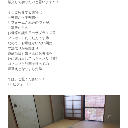
紹介して参りたいと思います〜！
今日ご紹介する御宅は
一帖畳から半帖畳へ
リフォームされたのですが、
ご家族からの
お母様の誕生日のサプライズ🎊
プレゼントだったんです😍
なので、お母様がいない間に
寸法取りから始まり
納品当日も娘さんにお母様を
外に連れ出してもらったり（笑）
コソコソと計画を練っての
畳替えとなりました😁
では、ご覧ください〜！
↓↓↓ビフォー↓↓↓