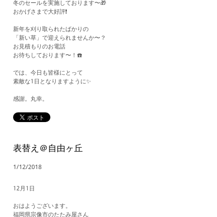
冬のセールを実施しております〜🎁
おかげさまで大好評❗️
新年を刈り取られたばかりの
「新い草」で迎えられませんか〜？
お見積もりのお電話
お待ちしております〜！☎️
では、今日も皆様にとって
素敵な1日となりますように✨
​感謝。丸幸。
表替え＠自由ヶ丘
1/12/2018
12月1日
おはようございます。
福岡県宗像市のたたみ屋さん