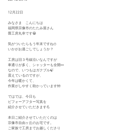
12月22日
みなさま こんにちは
福岡県宗像市のたたみ屋さん
畳工房丸幸です😁
気がついたらもう年末ですね⛄️
いかがお過ごしでしょうか？
工房は旧３号線沿いなんですが
車通りが多く、シャッターも全開👀
なので、いつもはガクブル🍃
震えているのですが、
今年は暖かくて、
作業がしやすく助かっています🧤
ではでは、今日も
ビフォーアフター写真を
紹介させていただきます💪
本日ご紹介させていただくのは
宗像市自由ヶ丘のお宅です。
ご家族で工房までお越しくださり