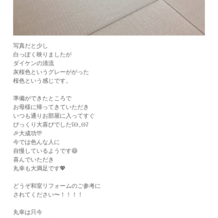
写真だと少し
白っぽく映りましたが
ダイケンの清流
灰桜色というグレーががった
桜色という感じです。
準備ができたところで
お母様に帰ってきていただき
いつも通りお部屋に入ってすぐ
びっくり大喜びでしたʕʘ‿ʘʔ
🎉大成功🎊
今では色んな人に
​自慢しているようです😄
喜んでいただき
丸幸も大満足です💖
どうぞ和室リフォームのご参考に
されてください〜！！！！
丸幸は只今