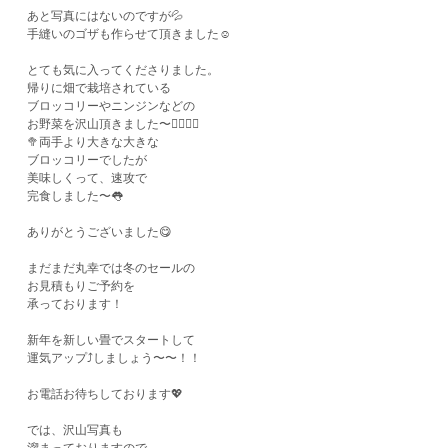
あと写真にはないのですが💦
手縫いのゴザも作らせて頂きました☺️
とても気に入ってくださりました。
帰りに畑で栽培されている
ブロッコリーやニンジンなどの
お野菜を沢山頂きました〜🙇‍♀️🙇‍♂️
🥦両手より大きな大きな
ブロッコリーでしたが
美味しくって、速攻で
完食しました〜👅
ありがとうございました😋
まだまだ丸幸では冬のセールの
お見積もりご予約を
承っております！
新年を新しい畳でスタートして
運気アップ⤴️しましょう〜〜！！
お電話お待ちしております💖
では、沢山写真も