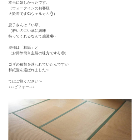
本当に嬉しかったです。
（ウォークインのお客様
大歓迎です💞ウェルカム👌）
息子さんは「い草」
（若いのにい草に興味
持ってくれるなんて感激😭）
奥様は「和紙」と
（お掃除簡単主婦の味方です💪😉）
ゴザの種類を迷われていたんですが
和紙畳を選ばれました✨
ではご覧ください〜
↓↓↓ビフォー↓↓↓