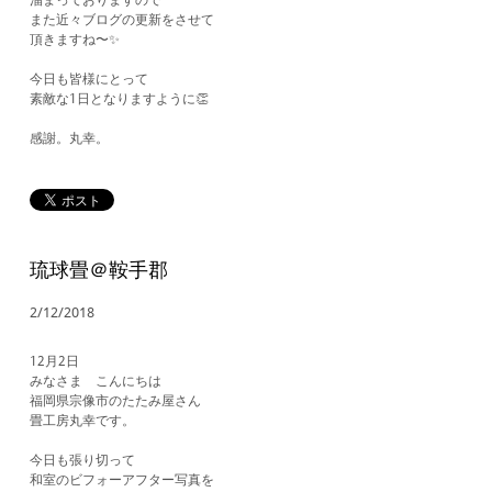
溜まっておりますので
また近々ブログの更新をさせて
頂きますね〜✨
今日も皆様にとって
素敵な1日となりますように👏
​感謝。丸幸。
琉球畳＠鞍手郡
2/12/2018
12月2日
​みなさま こんにちは
福岡県宗像市のたたみ屋さん
畳工房丸幸です。
今日も張り切って
和室のビフォーアフター写真を