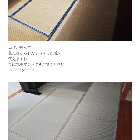
ゴザが痛んで
見た目からもガサガサした感が
伺えますね。
では丸幸マジック🎩ご覧ください
​↓↓↓アフター↓↓↓