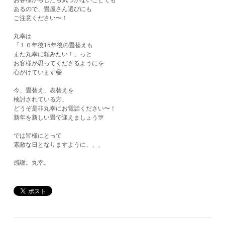
お客様からしたら気づかないことでも
あるので、畳屋さん選びにも
ご注意ください〜！
丸幸は
「１０年後15年後の畳替えも
また丸幸に頼みたい！」っと
お客様が思ってくださるようにを
心がけています😁
今、畳替え、表替えを
検討されている方、
どうぞ是非丸幸にお電話ください〜！
新年を新しい畳で迎えましょう🎊
では皆様にとって
素敵な日となりますように、、、
​感謝。丸幸。