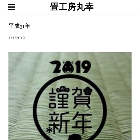
畳工房丸幸
ホーム
職人渕上
平成31年
たたみ
1/1/2019
琉球畳・置き畳
襖・網戸・障子
ブログ
お問い合わせ・お見積予約