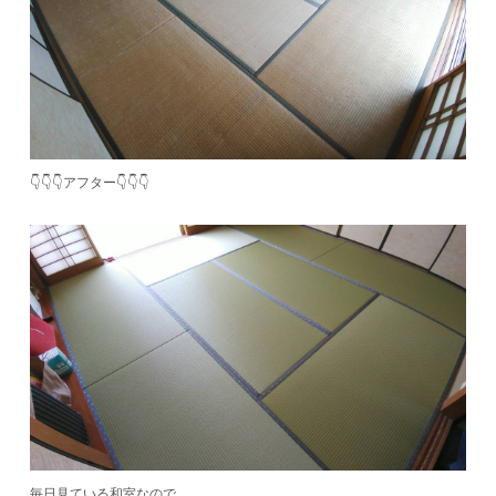
👇👇👇アフター👇👇👇
毎日見ている和室なので