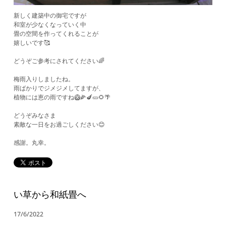
新しく建築中の御宅ですが
和室が少なくなっていく中
畳の空間を作ってくれることが
嬉しいです🥰
どうぞご参考にされてください🌈
​梅雨入りしましたね。
雨ばかりでジメジメしてますが、
植物には恵の雨ですね🥝🌽🍆🥒🌻🌴
どうぞみなさま
素敵な一日をお過ごしください😊
​感謝。丸幸。
い草から和紙畳へ
17/6/2022