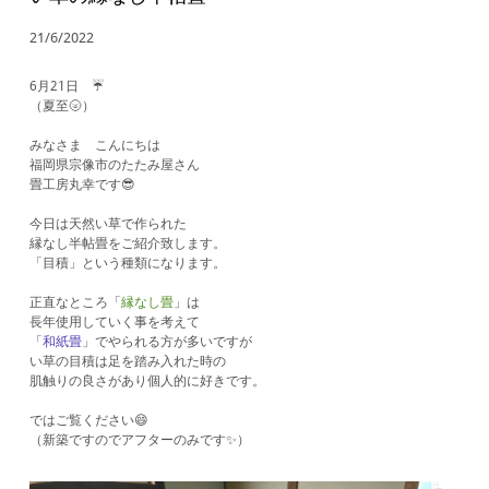
21/6/2022
6月21日 ☔
（夏至🌝）
みなさま こんにちは
福岡県宗像市のたたみ屋さん
畳工房丸幸です😎
今日は天然い草で作られた
縁なし半帖畳をご紹介致します。
「目積」という種類になります。
正直なところ「
縁なし畳
」は
長年使用していく事を考えて
「
和紙畳
」でやられる方が多いですが
い草の目積は足を踏み入れた時の
肌触りの良さがあり個人的に好きです。
ではご覧ください😄
（新築ですのでアフターのみです✨）