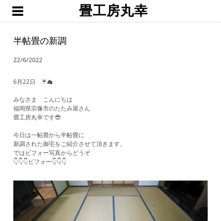
畳工房丸幸
ホーム
職人渕上
半帖畳の新調
たたみ
22/6/2022
琉球畳・置き畳
襖・網戸・障子
6月22日 ☔☁
ブログ
みなさま こんにちは
福岡県宗像市のたたみ屋さん
お問い合わせ・お見積予約
畳工房丸幸です😎
今日は一帖畳から半帖畳に
新調された御宅をご紹介させて頂きます。
ではビフォー写真からどうぞ
​👇👇👇ビフォー👇👇👇