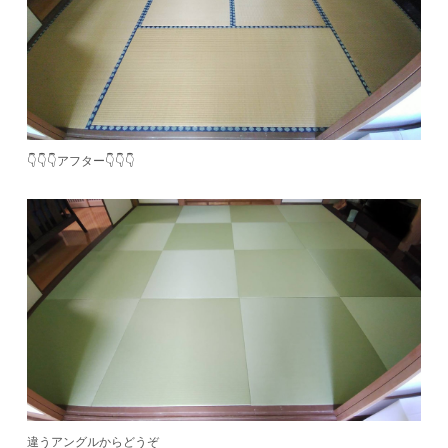
👇👇👇アフター👇👇👇
違うアングルからどうぞ