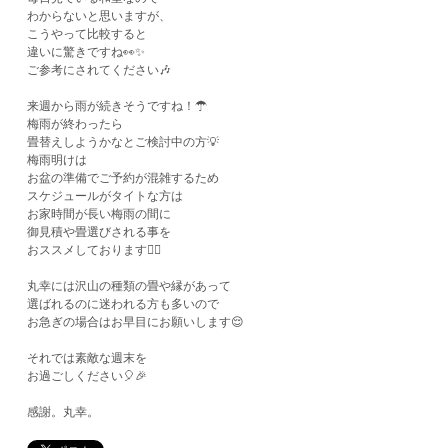
わからないと思いますが、
こうやって比較すると
違いに驚きですね👀✨
ご参考にされてください🎶
来週から雨が続きそうですね！☂
梅雨が終わったら
畳替えしようかなとご検討中の方💡
梅雨明けは
お盆の準備でご予約が混雑するため
スケジュールがタイトな方は
お家時間が長い梅雨の間に
御見積や畳選びされる事を
おススメしております🙋‍♂️
丸幸には沢山の種類の畳や縁があって
選ばれるのに迷われる方も多いので
お急ぎの場合はお早目にお願いします😌
それでは素敵な週末を
お過ごしください🎈🎉
感謝。丸幸。