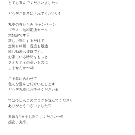
とても喜んでくださいました✨
どうぞご参考にされてください❗️
丸幸の春たたみ キャンペーン
プラス 地域応援セール
大好評です🎈
新しい畳にするだけで
空気も綺麗、湿度も最適
癒し効果も抜群です。
お家にいる時間をもっと
クオリティの高いものに
しませんか〜🤗
ご予算に合わせて
色んな畳をご紹介いたします！
どうぞ丸幸にお任せください💪
では今日もこのブログを読んでくださり
ありがとうございました♡
素敵な1日をお過ごしください〜‼️
​感謝。丸幸。