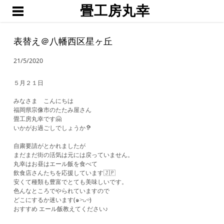
畳工房丸幸
ホーム
職人渕上
表替え＠八幡西区星ヶ丘
たたみ
21/5/2020
琉球畳・置き畳
襖・網戸・障子
５月２１日
ブログ
みなさま こんにちは
福岡県宗像市のたたみ屋さん
お問い合わせ・お見積予約
畳工房丸幸です🤗
いかがお過ごしでしょうか🦻
自粛要請がとかれましたが
まだまだ街の活気は元には戻っていません。
丸幸はお昼はエール飯を食べて
飲食店さんたちを応援しています🇯🇵
安くて種類も豊富でとても美味しいです。
色んなところでやられていますので
どこにするか迷います(๑˃̵ᴗ˂̵)
おすすめ エール飯教えてください♪