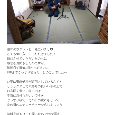
趣味のウクレレと一緒にパチリ📷
とても気に入っていただけました！
納品させていただいたのちに
感想をお聞きしたのですが、
毎朝必ず5時に目がさめるのに
8時までぐっすり寝れた！とのことでした👀
い草は安眠効果が証明されているんです。
リラックスして気持ちの良いい草の上で
お布団を敷いて寝るのは
本当に気持ちがいいです☀️
ぐっすり寝て、その日の疲れをとって
次の日のエナジーチャージ💪しましょう
無料見積もり、お問い合わせのお電話