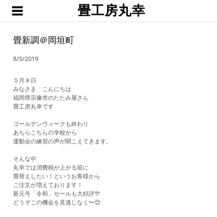
畳工房丸幸
ホーム
職人渕上
畳新調＠岡垣町
たたみ
8/5/2019
琉球畳・置き畳
襖・網戸・障子
５月８日
みなさま こんにちは
ブログ
福岡県宗像市のたたみ屋さん
畳工房丸幸です
お問い合わせ・お見積予約
ゴールデンウィークも終わり
あちらこちらの学校から
運動会の練習の声が聞こえてきます。
そんな中
丸幸では消費税が上がる前に
畳替えしたい！というお客様から
ご注文が増えております！
新元号「令和」セールも大好評🎊
どうぞこの機会を見逃しなく〜😊